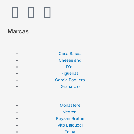
I
F
Y
n
a
o
Marcas
s
c
u
t
e
t
Casa Basca
Cheeseland
a
b
u
D'or
Figueiras
Garcia Baquero
g
o
b
Granarolo
r
o
e
Monastère
a
k
Negroni
Paysan Breton
Vito Balducci
m
Yema