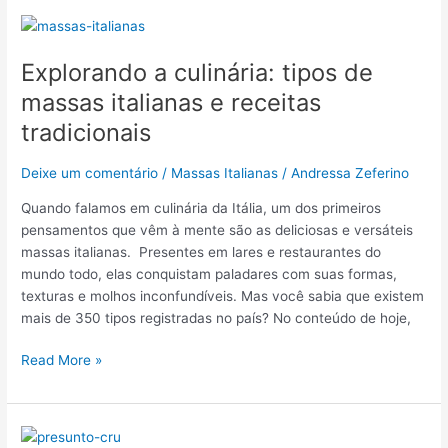
Explorando
a
Explorando a culinária: tipos de
culinária:
tipos
massas italianas e receitas
de
tradicionais
massas
italianas
Deixe um comentário
/
Massas Italianas
/
Andressa Zeferino
e
receitas
Quando falamos em culinária da Itália, um dos primeiros
tradicionais
pensamentos que vêm à mente são as deliciosas e versáteis
massas italianas. Presentes em lares e restaurantes do
mundo todo, elas conquistam paladares com suas formas,
texturas e molhos inconfundíveis. Mas você sabia que existem
mais de 350 tipos registradas no país? No conteúdo de hoje,
Read More »
Presunto