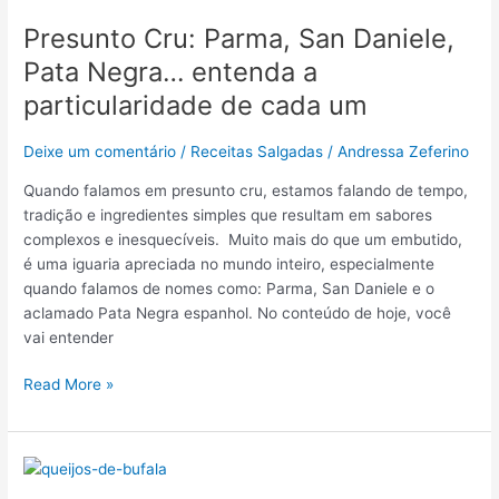
Cru:
Presunto Cru: Parma, San Daniele,
Parma,
San
Pata Negra… entenda a
Daniele,
particularidade de cada um
Pata
Negra…
Deixe um comentário
/
Receitas Salgadas
/
Andressa Zeferino
entenda
a
Quando falamos em presunto cru, estamos falando de tempo,
particularidade
tradição e ingredientes simples que resultam em sabores
de
complexos e inesquecíveis. Muito mais do que um embutido,
cada
é uma iguaria apreciada no mundo inteiro, especialmente
um
quando falamos de nomes como: Parma, San Daniele e o
aclamado Pata Negra espanhol. No conteúdo de hoje, você
vai entender
Read More »
O
queijo