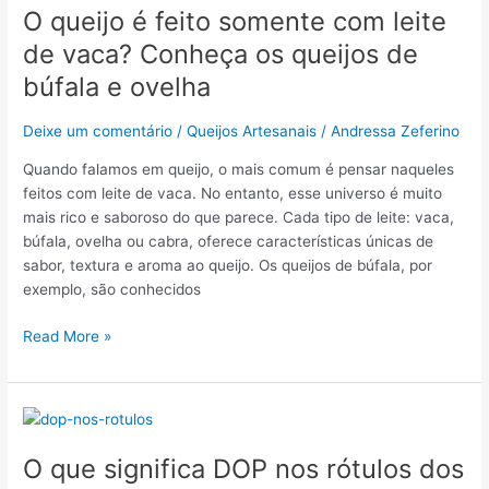
O queijo é feito somente com leite
é
feito
de vaca? Conheça os queijos de
somente
búfala e ovelha
com
leite
Deixe um comentário
/
Queijos Artesanais
/
Andressa Zeferino
de
vaca?
Quando falamos em queijo, o mais comum é pensar naqueles
Conheça
feitos com leite de vaca. No entanto, esse universo é muito
os
mais rico e saboroso do que parece. Cada tipo de leite: vaca,
queijos
búfala, ovelha ou cabra, oferece características únicas de
de
sabor, textura e aroma ao queijo. Os queijos de búfala, por
búfala
exemplo, são conhecidos
e
ovelha
Read More »
O
que
O que significa DOP nos rótulos dos
significa
DOP