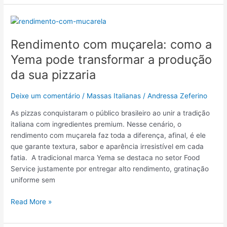
Rendimento
com
Rendimento com muçarela: como a
muçarela:
como
Yema pode transformar a produção
a
da sua pizzaria
Yema
pode
Deixe um comentário
/
Massas Italianas
/
Andressa Zeferino
transformar
a
As pizzas conquistaram o público brasileiro ao unir a tradição
produção
italiana com ingredientes premium. Nesse cenário, o
da
rendimento com muçarela faz toda a diferença, afinal, é ele
sua
que garante textura, sabor e aparência irresistível em cada
pizzaria
fatia. A tradicional marca Yema se destaca no setor Food
Service justamente por entregar alto rendimento, gratinação
uniforme sem
Read More »