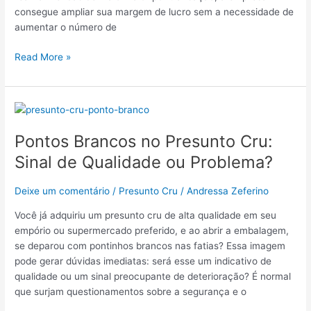
consegue ampliar sua margem de lucro sem a necessidade de
aumentar o número de
Read More »
Pontos
Brancos
Pontos Brancos no Presunto Cru:
no
Presunto
Sinal de Qualidade ou Problema?
Cru:
Sinal
Deixe um comentário
/
Presunto Cru
/
Andressa Zeferino
de
Qualidade
Você já adquiriu um presunto cru de alta qualidade em seu
ou
empório ou supermercado preferido, e ao abrir a embalagem,
Problema?
se deparou com pontinhos brancos nas fatias? Essa imagem
pode gerar dúvidas imediatas: será esse um indicativo de
qualidade ou um sinal preocupante de deterioração? É normal
que surjam questionamentos sobre a segurança e o