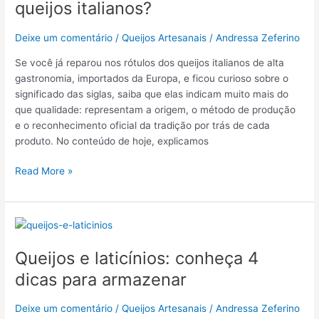
queijos italianos?
nos
rótulos
Deixe um comentário
/
Queijos Artesanais
/
Andressa Zeferino
dos
queijos
Se você já reparou nos rótulos dos queijos italianos de alta
italianos?
gastronomia, importados da Europa, e ficou curioso sobre o
significado das siglas, saiba que elas indicam muito mais do
que qualidade: representam a origem, o método de produção
e o reconhecimento oficial da tradição por trás de cada
produto. No conteúdo de hoje, explicamos
Read More »
Queijos
e
Queijos e laticínios: conheça 4
laticínios:
conheça
dicas para armazenar
4
dicas
Deixe um comentário
/
Queijos Artesanais
/
Andressa Zeferino
para