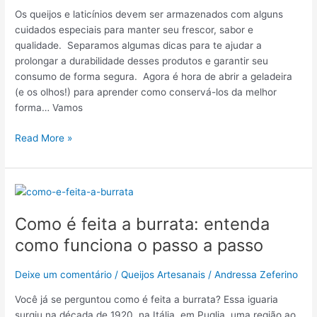
armazenar
Os queijos e laticínios devem ser armazenados com alguns
cuidados especiais para manter seu frescor, sabor e
qualidade. Separamos algumas dicas para te ajudar a
prolongar a durabilidade desses produtos e garantir seu
consumo de forma segura. Agora é hora de abrir a geladeira
(e os olhos!) para aprender como conservá-los da melhor
forma… Vamos
Read More »
Como
é
Como é feita a burrata: entenda
feita
a
como funciona o passo a passo
burrata:
entenda
Deixe um comentário
/
Queijos Artesanais
/
Andressa Zeferino
como
funciona
Você já se perguntou como é feita a burrata? Essa iguaria
o
surgiu na década de 1920, na Itália, em Puglia, uma região ao