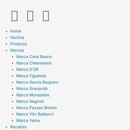
Ir
para
I
F
Y
o
conteúdo
n
a
o
Home
História
s
c
u
Produtos
Marcas
t
e
t
Marca Casa Basca
Marca Cheeseland
a
b
u
Marca D’OR
Marca Figueiras
g
o
b
Marca Garcia Baquero
Marca Granarolo
Marca Monastère
r
o
e
Marca Negroni
Marca Paysan Breton
a
k
Marca Vito Balducci
Marca Yema
Receitas