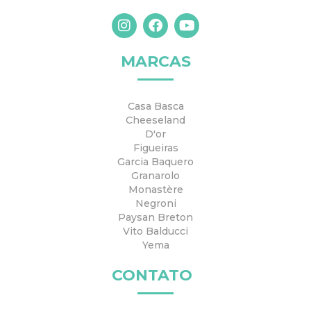
I
F
Y
n
a
o
s
c
u
t
e
t
MARCAS
a
b
u
g
o
b
r
o
e
Casa Basca
a
k
Cheeseland
m
D'or
Figueiras
Garcia Baquero
Granarolo
Monastère
Negroni
Paysan Breton
Vito Balducci
Yema
CONTATO