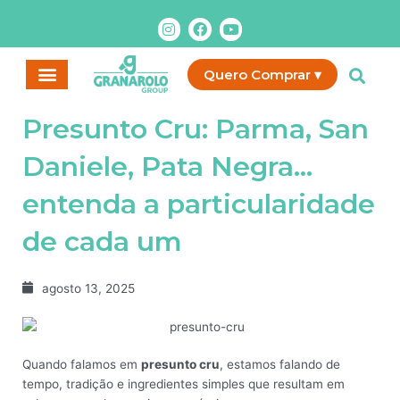
Ir
I
F
Y
para
n
a
o
o
s
c
u
t
e
t
conteúdo
Quero Comprar ▾
a
b
u
g
o
b
r
o
e
Presunto Cru: Parma, San
a
k
m
Daniele, Pata Negra…
entenda a particularidade
de cada um
agosto 13, 2025
Quando falamos em
presunto cru
, estamos falando de
tempo, tradição e ingredientes simples que resultam em