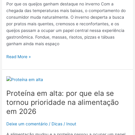
utilizar
Por que os queijos ganham destaque no inverno Com a
chegada das temperaturas mais baixas, o comportamento do
consumidor muda naturalmente. O inverno desperta a busca
por pratos mais quentes, cremosos e reconfortantes, e os
queijos passam a ocupar um papel central nessa experiência
gastronômica. Fondue, massas, risotos, pizzas e tábuas
ganham ainda mais espaço
Read More »
Proteína
em
Proteína em alta: por que ela se
alta:
por
tornou prioridade na alimentação
que
em 2026
ela
se
Deixe um comentário
/
Dicas
/
Inout
tornou
prioridade
A alimentação mudou e a proteína passou a ocupar um papel