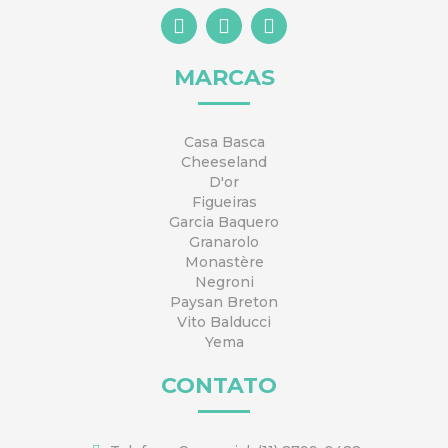
I
F
Y
n
a
o
s
c
u
t
e
t
MARCAS
a
b
u
g
o
b
r
o
e
Casa Basca
a
k
Cheeseland
m
D'or
Figueiras
Garcia Baquero
Granarolo
Monastère
Negroni
Paysan Breton
Vito Balducci
Yema
CONTATO