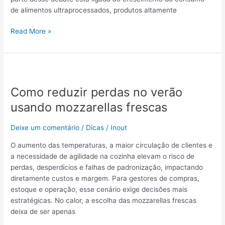
da
de alimentos ultraprocessados, produtos altamente
alimentação
Read More »
Como
reduzir
Como reduzir perdas no verão
perdas
no
usando mozzarellas frescas
verão
usando
Deixe um comentário
/
Dicas
/
Inout
mozzarellas
O aumento das temperaturas, a maior circulação de clientes e
frescas
a necessidade de agilidade na cozinha elevam o risco de
perdas, desperdícios e falhas de padronização, impactando
diretamente custos e margem. Para gestores de compras,
estoque e operação, esse cenário exige decisões mais
estratégicas. No calor, a escolha das mozzarellas frescas
deixa de ser apenas