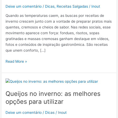
bombando
Deixe um comentário
/
Dicas
,
Receitas Salgadas
/
Inout
nas
redes
Quando as temperaturas caem, as buscas por receitas de
sociais
inverno crescem junto com a vontade de preparar pratos mais
quentes, cremosos e cheios de sabor. Nas redes sociais, esse
movimento aparece com força: fondues, risotos, sopas
gratinadas e massas cremosas ganham destaque em vídeos,
fotos e conteúdos de inspiração gastronômica. São receitas
que unem conforto, […]
Read More »
Queijos
no
Queijos no inverno: as melhores
inverno:
as
opções para utilizar
melhores
opções
Deixe um comentário
/
Dicas
/
Inout
para