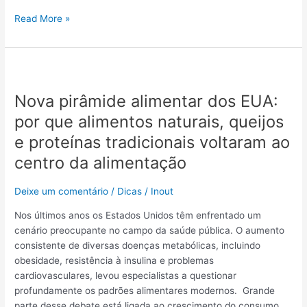
Read More »
Nova
pirâmide
Nova pirâmide alimentar dos EUA:
alimentar
dos
por que alimentos naturais, queijos
EUA:
e proteínas tradicionais voltaram ao
por
centro da alimentação
que
alimentos
naturais,
Deixe um comentário
/
Dicas
/
Inout
queijos
Nos últimos anos os Estados Unidos têm enfrentado um
e
cenário preocupante no campo da saúde pública. O aumento
proteínas
consistente de diversas doenças metabólicas, incluindo
tradicionais
obesidade, resistência à insulina e problemas
voltaram
cardiovasculares, levou especialistas a questionar
ao
profundamente os padrões alimentares modernos. Grande
centro
parte desse debate está ligada ao crescimento do consumo