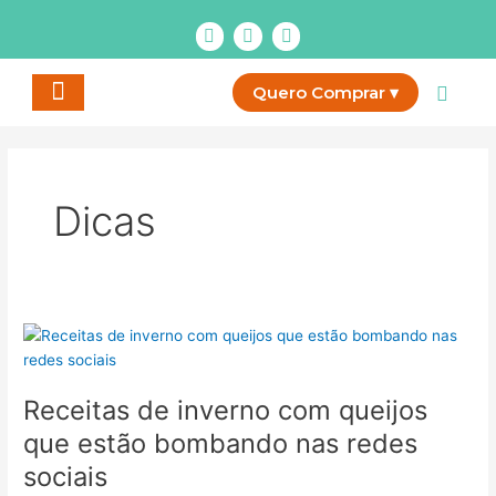
Ir
I
F
Y
para
n
a
o
o
s
c
u
t
e
t
conteúdo
Quero Comprar ▾
a
b
u
g
o
b
r
o
e
a
k
m
Dicas
Receitas
de
inverno
Receitas de inverno com queijos
com
queijos
que estão bombando nas redes
que
sociais
estão