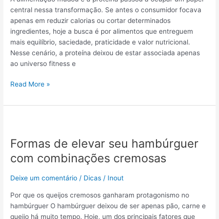
na
central nessa transformação. Se antes o consumidor focava
alimentação
apenas em reduzir calorias ou cortar determinados
em
ingredientes, hoje a busca é por alimentos que entreguem
2026
mais equilíbrio, saciedade, praticidade e valor nutricional.
Nesse cenário, a proteína deixou de estar associada apenas
ao universo fitness e
Read More »
Formas
de
Formas de elevar seu hambúrguer
elevar
seu
com combinações cremosas
hambúrguer
com
Deixe um comentário
/
Dicas
/
Inout
combinações
Por que os queijos cremosos ganharam protagonismo no
cremosas
hambúrguer O hambúrguer deixou de ser apenas pão, carne e
queijo há muito tempo. Hoje, um dos principais fatores que