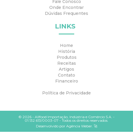
Fale Conosco
Onde Encontrar
Dúvidas Frequentes
LINKS
Home
História
Produtos
Receitas
Artigos
Contato
Financeiro
Política de Privacidade
© 2026 - Allfood Importação, Indústria e Comércio S.A. -
01.132.613/0003-07 - Todos os direitos reservados.
Desenvolvido por
Agência Weber.
🚀