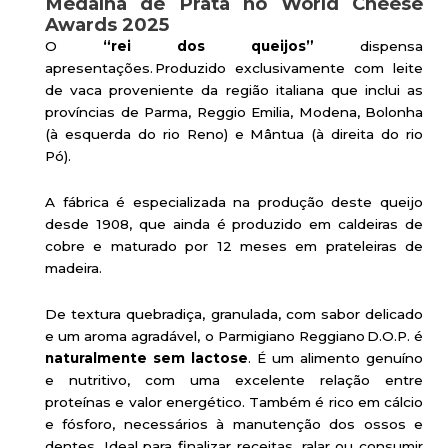
Medalha de Prata no World Cheese
Awards 2025
O
“rei dos queijos”
dispensa
apresentações. Produzido exclusivamente com leite
de vaca proveniente da região italiana que inclui as
províncias de Parma, Reggio Emilia, Modena, Bolonha
(à esquerda do rio Reno) e Mântua (à direita do rio
Pó).
A fábrica é especializada na produção deste queijo
desde 1908, que ainda é produzido em caldeiras de
cobre e maturado por 12 meses em prateleiras de
madeira.
De textura quebradiça, granulada, com sabor delicado
e um aroma agradável, o Parmigiano Reggiano D.O.P. é
naturalmente sem lactose
. É um alimento genuíno
e nutritivo, com uma excelente relação entre
proteínas e valor energético. Também é rico em cálcio
e fósforo, necessários à manutenção dos ossos e
dentes. Ideal para finalizar receitas, ralar ou consumir