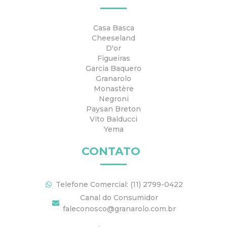
g
o
b
r
o
e
Casa Basca
a
k
Cheeseland
m
D'or
Figueiras
Garcia Baquero
Granarolo
Monastère
Negroni
Paysan Breton
Vito Balducci
Yema
CONTATO
Telefone Comercial: (11) 2799-0422
Canal do Consumidor
faleconosco@granarolo.com.br