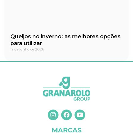
Queijos no inverno: as melhores opções
para utilizar
19 de junho de 2026
I
F
Y
n
a
o
s
c
u
t
e
t
MARCAS
a
b
u