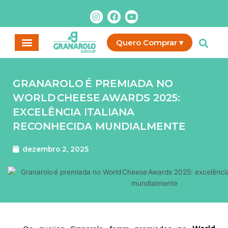
Ir
I
F
Y
para
n
a
o
o
s
c
u
t
e
t
conteúdo
Quero Comprar ▾
a
b
u
g
o
b
r
o
e
a
k
m
GRANAROLO É PREMIADA NO
WORLD CHEESE AWARDS 2025:
EXCELÊNCIA ITALIANA
RECONHECIDA MUNDIALMENTE
dezembro 2, 2025