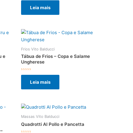
0
Leia mais
de
5
Frios Vito Balducci
u e
Tábua de Frios – Copa e Salame
Ungherese
Avaliação
0
Leia mais
de
5
Massas Vito Balducci
Quadrotti Al Pollo e Pancetta
 –