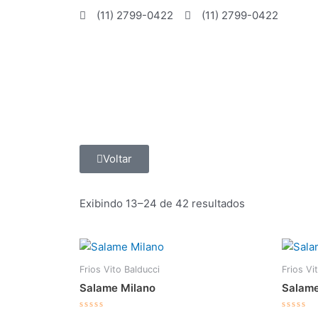
Ir
(11) 2799-0422
(11) 2799-0422
para
o
conteúdo
Voltar
Exibindo 13–24 de 42 resultados
Frios Vito Balducci
Frios Vi
Salame Milano
Salame
Avaliação
Avalia