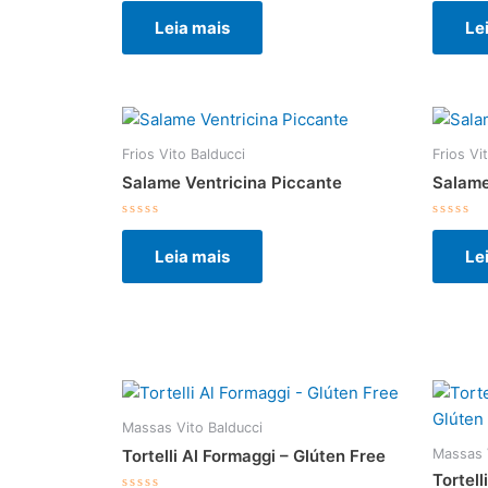
0
0
Leia mais
Le
de
de
5
5
Frios Vito Balducci
Frios Vi
Salame Ventricina Piccante
Salam
Avaliação
Avalia
0
0
Leia mais
Le
de
de
5
5
Massas Vito Balducci
Massas 
Tortelli Al Formaggi – Glúten Free
Tortell