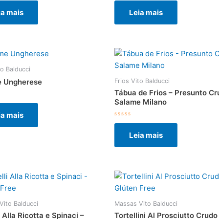
0
ia mais
Leia mais
de
5
to Balducci
Frios Vito Balducci
e Ungherese
Tábua de Frios – Presunto Cr
Salame Milano
ção
ia mais
Avaliação
0
Leia mais
de
5
Vito Balducci
Massas Vito Balducci
i Alla Ricotta e Spinaci –
Tortellini Al Prosciutto Crudo