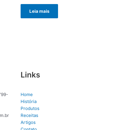
Avaliação
0
Leia mais
de
5
Links
799-
Home
História
Produtos
m.br
Receitas
Artigos
Contato