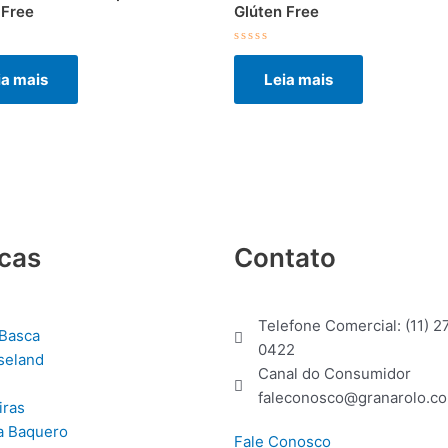
 Free
Glúten Free
ção
Avaliação
0
ia mais
Leia mais
de
5
cas
Contato
Telefone Comercial: (11) 2
Basca
0422
seland
Canal do Consumidor
faleconosco@granarolo.co
iras
a Baquero
Fale Conosco