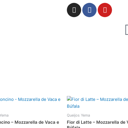
I
F
Y
n
a
o
s
c
u
t
e
t
a
b
u
g
o
b
r
o
e
a
k
m
 Yema
Queijos Yema
cino – Mozzarella de Vaca e
Fior di Latte – Mozzarella de
Búfala