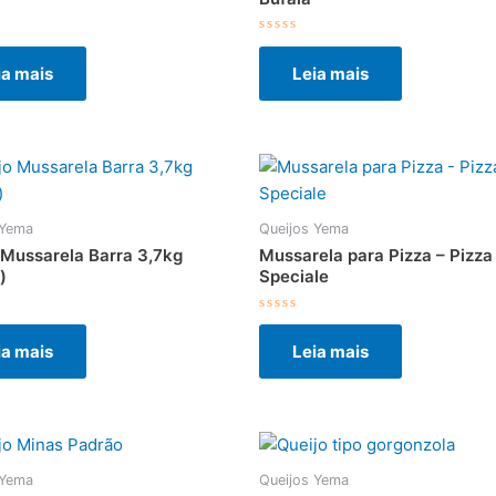
ção
Avaliação
0
ia mais
Leia mais
de
5
 Yema
Queijos Yema
 Mussarela Barra 3,7kg
Mussarela para Pizza – Pizza
)
Speciale
ção
Avaliação
0
ia mais
Leia mais
de
5
 Yema
Queijos Yema