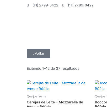
Ir
(11) 2799-0422
(11) 2799-0422
para
o
conteúdo
Voltar
Exibindo 1–12 de 37 resultados
Queijos Yema
Queijos
Cerejas de Leite – Mozzarella de
Boccon
Vaca e Búfala
Búfala