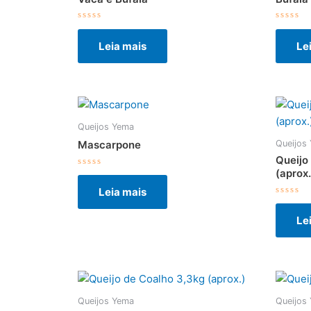
Avaliação
Avalia
0
0
Leia mais
Le
de
de
5
5
Queijos Yema
Queijos
Mascarpone
Queijo
(aprox.
Avaliação
0
Leia mais
de
5
Avalia
0
Le
de
5
Queijos Yema
Queijos