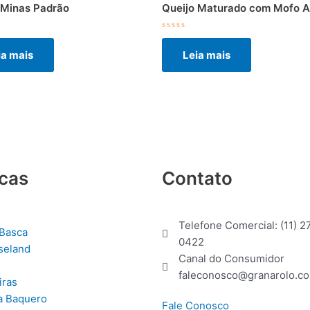
 Minas Padrão
Queijo Maturado com Mofo A
ção
Avaliação
0
ia mais
Leia mais
de
5
cas
Contato
Telefone Comercial: (11) 2
Basca
0422
seland
Canal do Consumidor
faleconosco@granarolo.co
iras
a Baquero
Fale Conosco