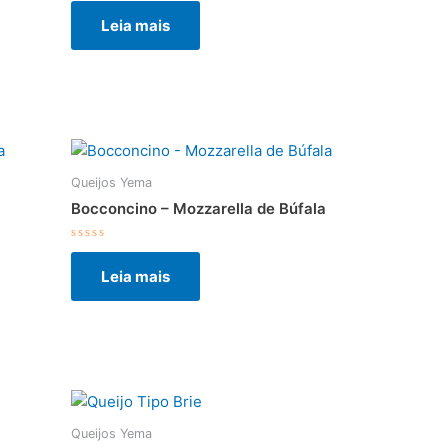
0
Leia mais
de
5
Queijos Yema
Bocconcino – Mozzarella de Búfala
Avaliação
0
Leia mais
de
5
Queijos Yema