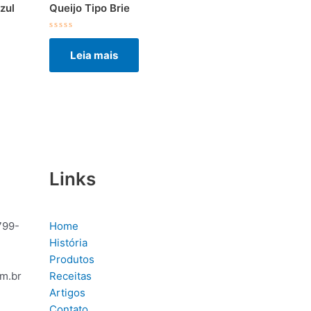
zul
Queijo Tipo Brie
Avaliação
0
Leia mais
de
5
Links
799-
Home
História
Produtos
m.br
Receitas
Artigos
Contato