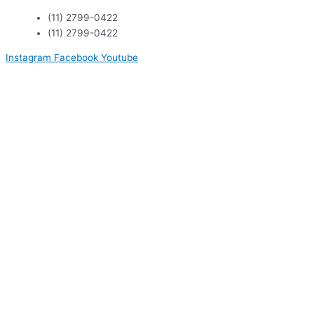
Ir
(11) 2799-0422
para
(11) 2799-0422
o
conteúdo
Instagram
Facebook
Youtube