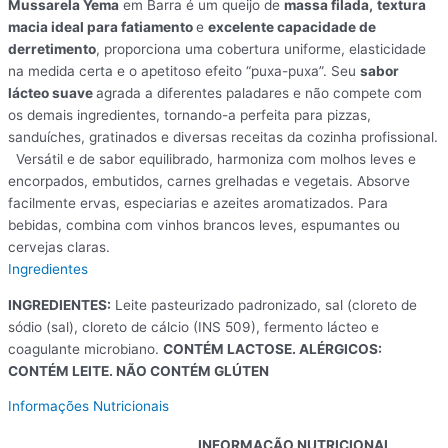
Mussarela Yema
em Barra é um queijo de
massa filada,
textura
macia ideal para fatiamento
e
excelente capacidade de
derretimento
, proporciona uma cobertura uniforme, elasticidade
na medida certa e o apetitoso efeito “puxa-puxa”. Seu
sabor
lácteo suave
agrada a diferentes paladares e não compete com
os demais ingredientes, tornando-a perfeita para pizzas,
sanduíches, gratinados e diversas receitas da cozinha profissional.
Versátil e de sabor equilibrado, harmoniza com molhos leves e
encorpados, embutidos, carnes grelhadas e vegetais. Absorve
facilmente ervas, especiarias e azeites aromatizados. Para
bebidas, combina com vinhos brancos leves, espumantes ou
cervejas claras.
Ingredientes
INGREDIENTES:
Leite pasteurizado padronizado, sal (cloreto de
sódio (sal), cloreto de cálcio (INS 509), fermento lácteo e
coagulante microbiano.
CONTÉM LACTOSE. ALÉRGICOS:
CONTÉM LEITE. NÃO CONTÉM GLÚTEN
Informações Nutricionais
INFORMAÇÃO NUTRICIONAL