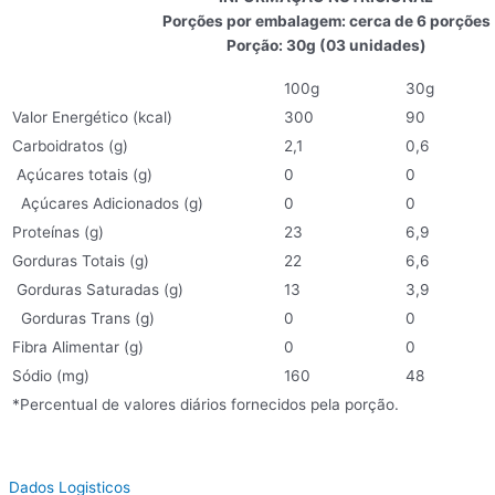
Porções por embalagem: cerca de 6 porções
Porção: 30g (03 unidades)
100g
30g
Valor Energético (kcal)
300
90
Carboidratos (g)
2,1
0,6
Açúcares totais (g)
0
0
Açúcares Adicionados (g)
0
0
Proteínas (g)
23
6,9
Gorduras Totais (g)
22
6,6
Gorduras Saturadas (g)
13
3,9
Gorduras Trans (g)
0
0
Fibra Alimentar (g)
0
0
Sódio (mg)
160
48
*Percentual de valores diários fornecidos pela porção.
Dados Logisticos