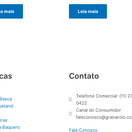
ção
Avaliação
0
ia mais
Leia mais
de
5
cas
Contato
Telefone Comercial: (11) 2
Basca
0422
seland
Canal do Consumidor
faleconosco@granarolo.co
iras
a Baquero
Fale Conosco