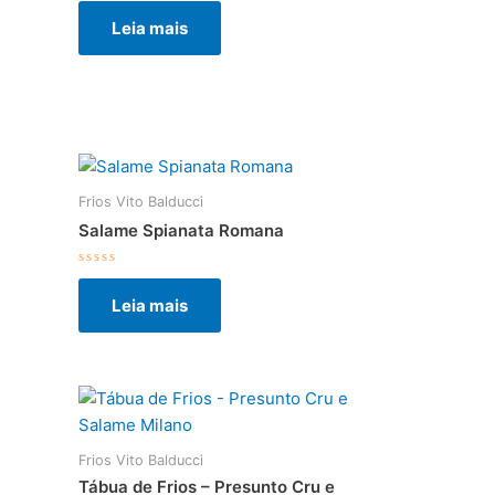
0
Leia mais
de
5
Frios Vito Balducci
Salame Spianata Romana
Avaliação
0
Leia mais
de
5
Frios Vito Balducci
Tábua de Frios – Presunto Cru e