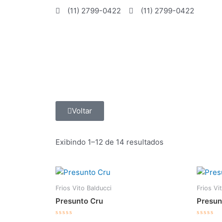
Ir
(11) 2799-0422
(11) 2799-0422
para
o
conteúdo
Voltar
Exibindo 1–12 de 14 resultados
Frios Vito Balducci
Frios Vi
Presunto Cru
Presun
Avaliação
Avalia