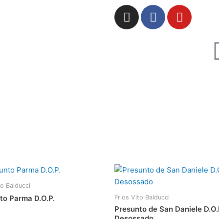
I
F
Y
n
a
o
s
c
u
t
e
t
a
b
u
g
o
b
r
o
e
a
k
m
to Balducci
Frios Vito Balducci
to Parma D.O.P.
Presunto de San Daniele D.O.
Desossado
ção