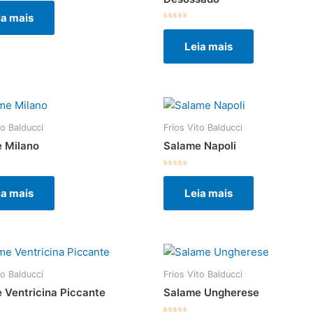
ia mais
Avaliação
0
Leia mais
de
5
to Balducci
Frios Vito Balducci
 Milano
Salame Napoli
ção
Avaliação
0
ia mais
Leia mais
de
5
to Balducci
Frios Vito Balducci
 Ventricina Piccante
Salame Ungherese