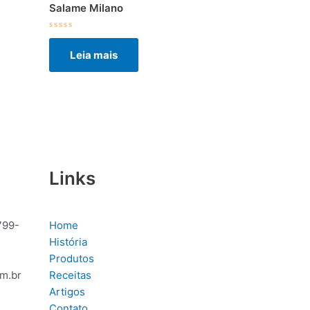
Salame Milano
Avaliação
0
Leia mais
de
5
Links
799-
Home
História
Produtos
m.br
Receitas
Artigos
Contato