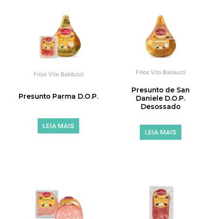
Frios Vito Balducci
Frios Vito Balducci
Presunto de San
Presunto Parma D.O.P.
Daniele D.O.P.
Desossado
LEIA MAIS
LEIA MAIS
de 5
de 5