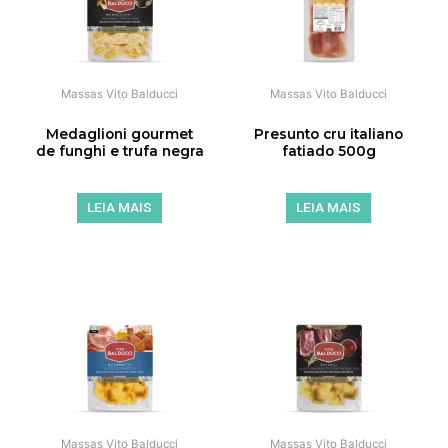
Massas Vito Balducci
Massas Vito Balducci
Medaglioni gourmet
Presunto cru italiano
de funghi e trufa negra
fatiado 500g
LEIA MAIS
LEIA MAIS
de 5
de 5
Massas Vito Balducci
Massas Vito Balducci