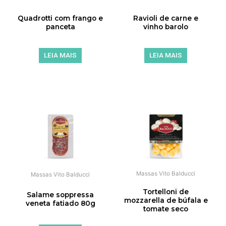
Quadrotti com frango e
Ravioli de carne e
panceta
vinho barolo
LEIA MAIS
LEIA MAIS
de 5
de 5
Massas Vito Balducci
Massas Vito Balducci
Tortelloni de
Salame soppressa
mozzarella de búfala e
veneta fatiado 80g
tomate seco