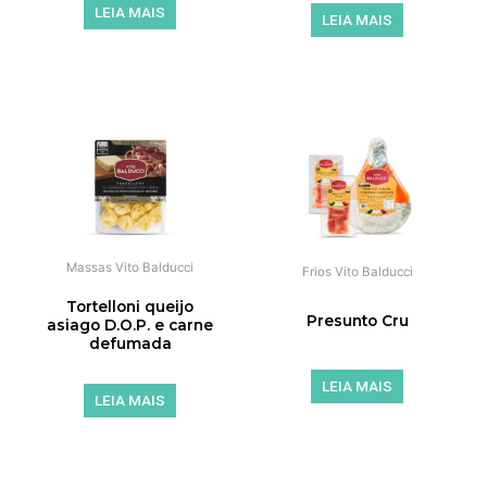
LEIA MAIS
LEIA MAIS
de 5
de 5
Massas Vito Balducci
Frios Vito Balducci
Tortelloni queijo
Presunto Cru
asiago D.O.P. e carne
defumada
LEIA MAIS
LEIA MAIS
de 5
de 5