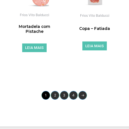
Frios Vito Balducci
Frios Vito Balducci
Mortadela com
Copa – Fatiada
Pistache
LEIA MAIS
LEIA MAIS
de 5
de 5
1
2
3
4
→