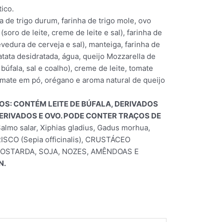
ico.
 de trigo durum, farinha de trigo mole, ovo
(soro de leite, creme de leite e sal), farinha de
evedura de cerveja e sal), manteiga, farinha de
batata desidratada, água, queijo Mozzarella de
úfala, sal e coalho), creme de leite, tomate
tomate em pó, orégano e aroma natural de queijo
S: CONTÉM LEITE DE BÚFALA, DERIVADOS
 DERIVADOS E OVO. PODE CONTER TRAÇOS DE
lmo salar, Xiphias gladius, Gadus morhua,
RISCO (Sepia officinalis), CRUSTÁCEO
OSTARDA, SOJA, NOZES, AMÊNDOAS E
N.