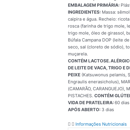
EMBALAGEM PRIMÁRIA:
Plást
INGREDIENTES:
Massa: sêmola
caipira e água. Recheio: ricota 
rosca (farinha de trigo mole, l
trigo mole, óleo de girassol, 
Búfala Campana DOP (leite de b
seco, sal (cloreto de sódio), 
muçarela.
CONTÉM LACTOSE. ALÉRGICO
DE LEITE DE VACA, TRIGO E
PEIXE
(Katsuwonus pelamis, Sa
Engraulis enerasicholus), MA
(CAMARÃO, CARANGUEJO), M
PISTACHES.
CONTÉM GLÚTE
VIDA DE PRATELEIRA:
60 dias
APÓS ABERTO:
3 dias
Informações Nutricionais