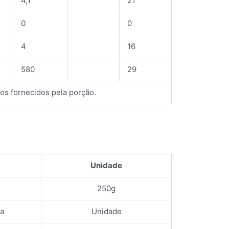
4,1
21
0
0
4
16
580
29
ios fornecidos pela porção.
Unidade
)
250g
a
Unidade