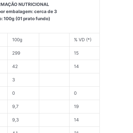
RMAÇÃO NUTRICIONAL
por embalagem: cerca de 3
: 100g (01 prato fundo)
100g
% VD (*)
299
15
42
14
3
0
0
9,7
19
9,3
14