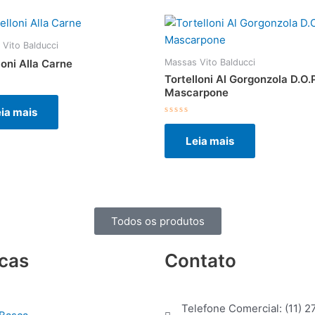
Vito Balducci
Massas Vito Balducci
loni Alla Carne
Tortelloni Al Gorgonzola D.O.P
Mascarpone
ação
ia mais
Avaliação
0
Leia mais
de
5
Todos os produtos
cas
Contato
Telefone Comercial: (11) 2