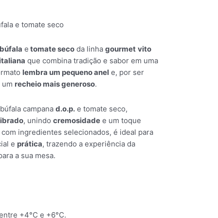
úfala e tomate seco
búfala
e
tomate seco
da linha
gourmet
vito
italiana
que combina tradição e sabor em uma
formato
lembra um pequeno anel
e, por ser
e um
recheio mais generoso
.
 búfala campana
d.o.p.
e tomate seco,
librado
, unindo
cremosidade
e um toque
 com ingredientes selecionados, é ideal para
ial e
prática
, trazendo a experiência da
para a sua mesa.
entre +4°C e +6°C.