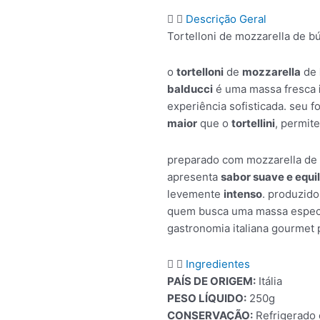
Descrição Geral
Tortelloni de mozzarella de b
o
tortelloni
de
mozzarella
de
balducci
é uma massa fresca
experiência sofisticada. seu 
maior
que o
tortellini
, permit
preparado com mozzarella de
apresenta
sabor suave e equi
levemente
intenso
. produzido
quem busca uma massa espec
gastronomia italiana gourmet 
Ingredientes
PAÍS DE ORIGEM:
Itália
PESO LÍQUIDO:
250g
CONSERVAÇÃO:
Refrigerado 