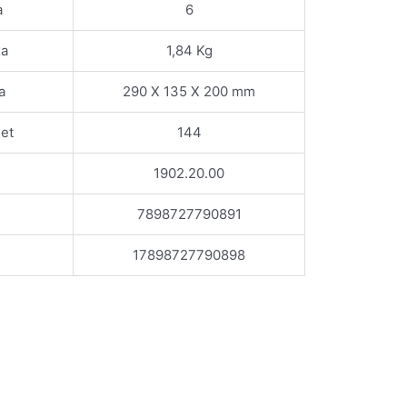
a
6
xa
1,84 Kg
a
290 X 135 X 200 mm
let
144
1902.20.00
7898727790891
17898727790898