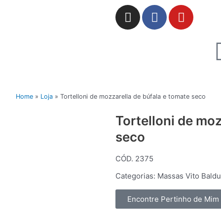
I
F
Y
n
a
o
s
c
u
t
e
t
a
b
u
g
o
b
r
o
e
a
k
Home
»
Loja
»
Tortelloni de mozzarella de búfala e tomate seco
m
Tortelloni de moz
seco
CÓD. 2375
Categorias:
Massas Vito Baldu
Encontre Pertinho de Mim