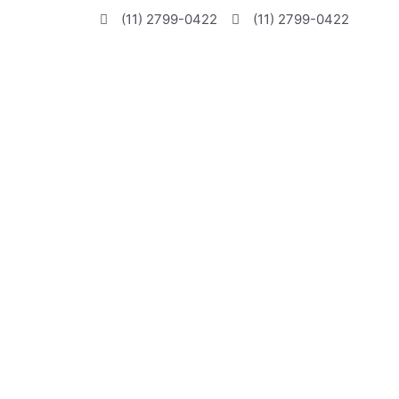
Ir
(11) 2799-0422
(11) 2799-0422
para
o
conteúdo