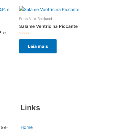
Frios Vito Balducci
Salame Ventricina Piccante
. e
Avaliação
0
Leia mais
de
5
Links
799-
Home