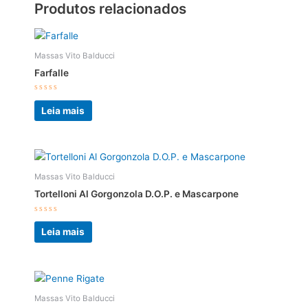
Produtos relacionados
Massas Vito Balducci
Farfalle
Avaliação
0
Leia mais
de
5
Massas Vito Balducci
Tortelloni Al Gorgonzola D.O.P. e Mascarpone
Avaliação
0
Leia mais
de
5
Massas Vito Balducci