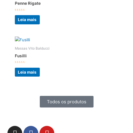
Penne Rigate
Avaliação
0
Leia mais
de
5
Massas Vito Balducci
Fusilli
Avaliação
0
Leia mais
de
5
Todos os produtos
I
F
Y