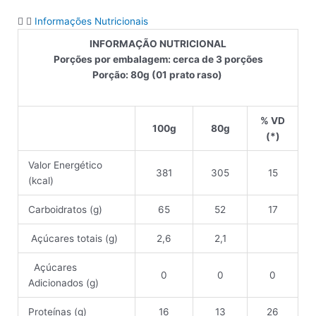
Informações Nutricionais
INFORMAÇÃO NUTRICIONAL
Porções por embalagem: cerca de 3 porções
Porção: 80g (01 prato raso)
% VD
100g
80g
(*)
Valor Energético
381
305
15
(kcal)
Carboidratos (g)
65
52
17
Açúcares totais (g)
2,6
2,1
Açúcares
0
0
0
Adicionados (g)
Proteínas (g)
16
13
26