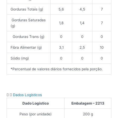
Gorduras Totais (g)
5,6
4,5
7
Gorduras Saturadas
1,8
1,4
7
(g)
Gorduras Trans (g)
0
0
0
Fibra Alimentar (g)
3,1
2,5
10
Sódio (mg)
0
0
0
*Percentual de valores diários fornecidos pela porção.
Dados Logisticos
Dado Logístico
Embalagem – 2213
Peso (por unidade)
200 g