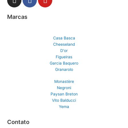
n
a
o
s
c
u
Marcas
t
e
t
a
b
u
g
o
b
r
o
e
Casa Basca
a
k
Cheeseland
D'or
m
Figueiras
Garcia Baquero
Granarolo
Monastère
Negroni
Paysan Breton
Vito Balducci
Yema
Contato