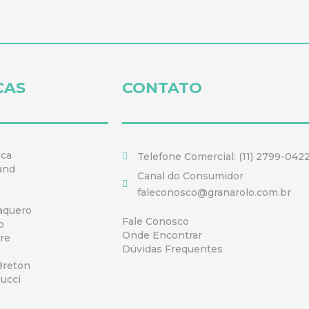
CAS
CONTATO
sca
Telefone Comercial: (11) 2799-042
and
Canal do Consumidor
faleconosco@granarolo.com.br
s
aquero
Fale Conosco
o
Onde Encontrar
re
Dúvidas Frequentes
Breton
ducci