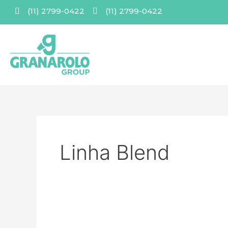
Ir
(11) 2799-0422
(11) 2799-0422
para
o
conteúdo
Linha Blend