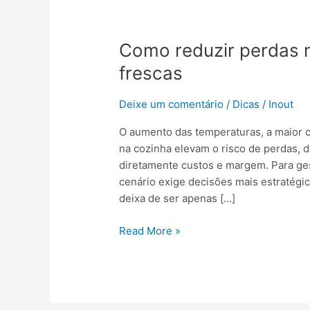
Como
reduzir
Como reduzir perdas 
perdas
no
frescas
verão
usando
Deixe um comentário
/
Dicas
/
Inout
mozzarellas
frescas
O aumento das temperaturas, a maior c
na cozinha elevam o risco de perdas, 
diretamente custos e margem. Para ge
cenário exige decisões mais estratégic
deixa de ser apenas […]
Read More »