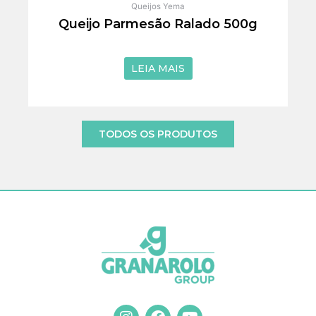
Queijos Yema
Queijo Parmesão Ralado 500g
de 5
LEIA MAIS
TODOS OS PRODUTOS
I
F
Y