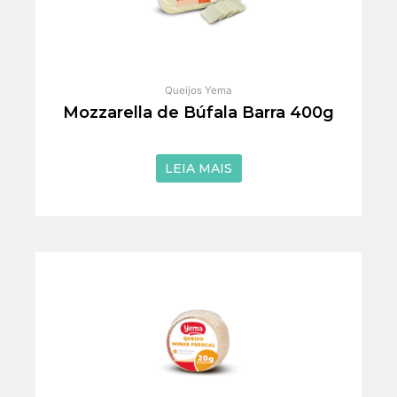
Queijos Yema
Mozzarella de Búfala Barra 400g
de 5
LEIA MAIS