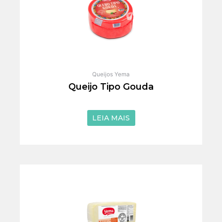
Queijos Yema
Queijo Tipo Gouda
de 5
LEIA MAIS