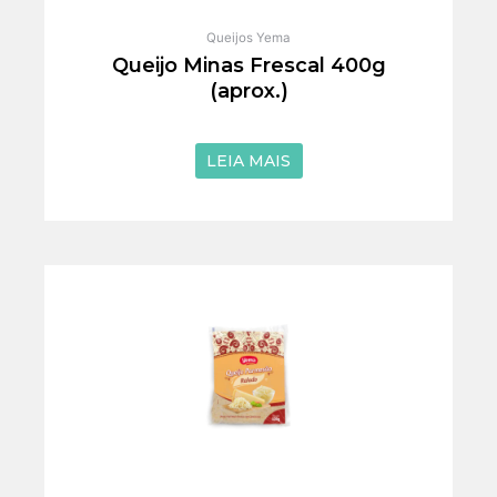
Queijos Yema
Queijo Minas Frescal 400g
(aprox.)
de 5
LEIA MAIS