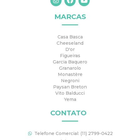
n
a
o
s
c
u
t
e
t
MARCAS
a
b
u
g
o
b
r
o
e
Casa Basca
a
k
Cheeseland
m
D'or
Figueiras
Garcia Baquero
Granarolo
Monastère
Negroni
Paysan Breton
Vito Balducci
Yema
CONTATO
Telefone Comercial: (11) 2799-0422