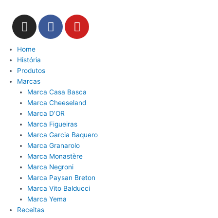
Ir
para
I
F
Y
o
n
a
o
conteúdo
s
c
u
Home
t
e
t
História
a
b
u
Produtos
g
o
b
Marcas
r
o
e
Marca Casa Basca
a
k
Marca Cheeseland
Marca D’OR
m
Marca Figueiras
Marca Garcia Baquero
Marca Granarolo
Marca Monastère
Marca Negroni
Marca Paysan Breton
Marca Vito Balducci
Marca Yema
Receitas