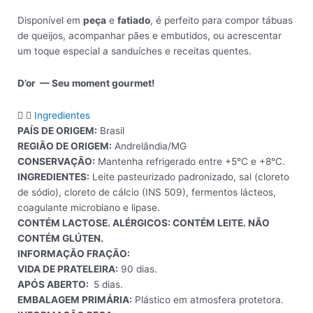
Disponível em
peça
e
fatiado
, é perfeito para compor tábuas
de queijos, acompanhar pães e embutidos, ou acrescentar
um toque especial a sanduíches e receitas quentes.
D’or — Seu moment gourmet!
Ingredientes
PAÍS DE ORIGEM:
Brasil
REGIÃO DE ORIGEM:
Andrelândia/MG
CONSERVAÇÃO:
Mantenha refrigerado entre +5°C e +8°C.
INGREDIENTES:
Leite pasteurizado padronizado, sal (cloreto
de sódio), cloreto de cálcio (INS 509), fermentos lácteos,
coagulante microbiano e lipase.
CONTÉM LACTOSE. ALÉRGICOS: CONTÉM LEITE. NÃO
CONTÉM GLÚTEN.
INFORMAÇÃO FRAÇÃO:
VIDA DE PRATELEIRA:
90 dias.
APÓS ABERTO:
5 dias.
EMBALAGEM PRIMÁRIA:
Plástico em atmosfera protetora.