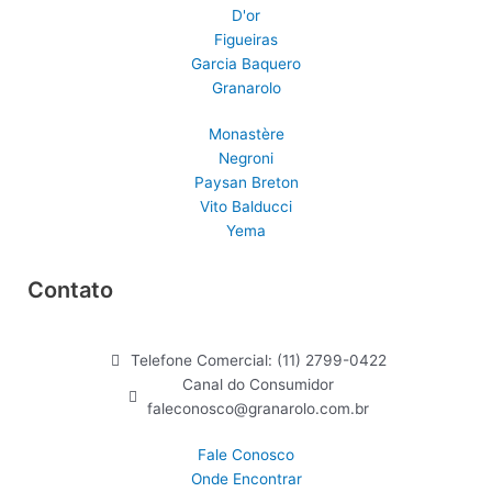
D'or
m
Figueiras
Garcia Baquero
Granarolo
Monastère
Negroni
Paysan Breton
Vito Balducci
Yema
Contato
Telefone Comercial: (11) 2799-0422
Canal do Consumidor
faleconosco@granarolo.com.br
Fale Conosco
Onde Encontrar