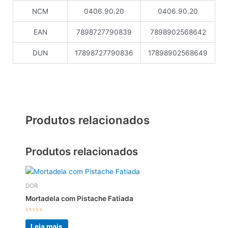
NCM
0406.90.20
0406.90.20
EAN
7898727790839
7898902568642
DUN
17898727790836
17898902568649
Produtos relacionados
Produtos relacionados
DOR
Mortadela com Pistache Fatiada
Avaliação
0
Leia mais