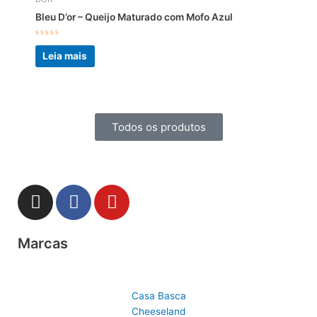
Bleu D’or – Queijo Maturado com Mofo Azul
Avaliação
0
Leia mais
de
5
Todos os produtos
I
F
Y
n
a
o
s
c
u
Marcas
t
e
t
a
b
u
g
o
b
r
o
e
Casa Basca
a
k
Cheeseland