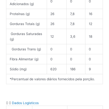
0
0
0
Adicionados (g)
Proteínas (g)
26
7,8
16
Gorduras Totais (g)
26
7,8
12
Gorduras Saturadas
12
3,6
18
(g)
Gorduras Trans (g)
0
0
0
Fibra Alimentar (g)
0
0
0
Sódio (mg)
620
186
9
*Percentual de valores diários fornecidos pela porção.
Dados Logisticos