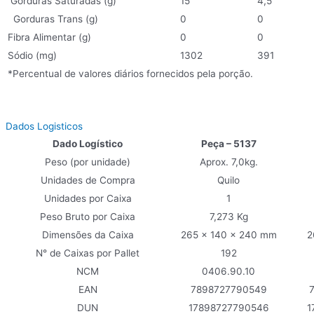
Gorduras Saturadas (g)
15
4,5
Gorduras Trans (g)
0
0
Fibra Alimentar (g)
0
0
Sódio (mg)
1302
391
*Percentual de valores diários fornecidos pela porção.
Dados Logisticos
Dado Logístico
Peça – 5137
Peso (por unidade)
Aprox. 7,0kg.
Unidades de Compra
Quilo
Unidades por Caixa
1
Peso Bruto por Caixa
7,273 Kg
Dimensões da Caixa
265 x 140 x 240 mm
2
N° de Caixas por Pallet
192
NCM
0406.90.10
EAN
7898727790549
DUN
17898727790546
1