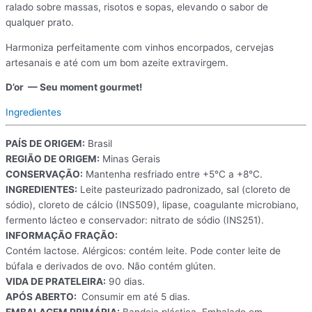
ralado sobre massas, risotos e sopas, elevando o sabor de
qualquer prato.
Harmoniza perfeitamente com vinhos encorpados, cervejas
artesanais e até com um bom azeite extravirgem.
D’or — Seu moment gourmet!
Ingredientes
PAÍS DE ORIGEM:
Brasil
REGIÃO DE ORIGEM:
Minas Gerais
CONSERVAÇÃO:
Mantenha resfriado entre +5°C a +8°C.
INGREDIENTES:
Leite pasteurizado padronizado, sal (cloreto de
sódio), cloreto de cálcio (INS509), lipase, coagulante microbiano,
fermento lácteo e conservador: nitrato de sódio (INS251).
INFORMAÇÃO FRAÇÃO:
Contém lactose. Alérgicos: contém leite. Pode conter leite de
búfala e derivados de ovo. Não contém glúten.
VIDA DE PRATELEIRA:
90 dias.
APÓS ABERTO:
Consumir em até 5 dias.
EMBALAGEM PRIMÁRIA:
Bandeja plástica. Embalado em