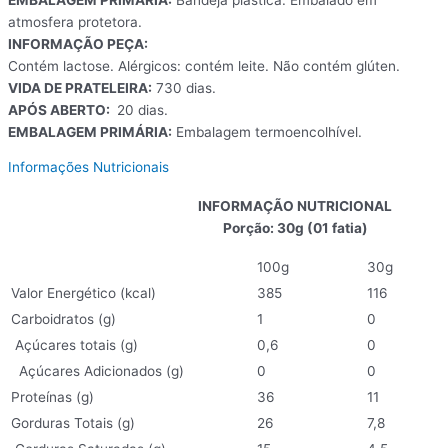
atmosfera protetora.
INFORMAÇÃO PEÇA:
Contém lactose. Alérgicos: contém leite. Não contém glúten.
VIDA DE PRATELEIRA:
730 dias.
APÓS ABERTO:
20 dias.
EMBALAGEM PRIMÁRIA:
Embalagem termoencolhível.
Informações Nutricionais
INFORMAÇÃO NUTRICIONAL
Porção: 30g (01 fatia)
100g
30g
Valor Energético (kcal)
385
116
Carboidratos (g)
1
0
Açúcares totais (g)
0,6
0
Açúcares Adicionados (g)
0
0
Proteínas (g)
36
11
Gorduras Totais (g)
26
7,8