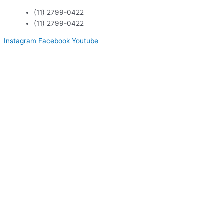
Ir
(11) 2799-0422
para
(11) 2799-0422
o
conteúdo
Instagram
Facebook
Youtube