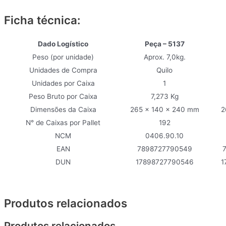
Ficha técnica:
Dado Logístico
Peça – 5137
Peso (por unidade)
Aprox. 7,0kg.
Unidades de Compra
Quilo
Unidades por Caixa
1
Peso Bruto por Caixa
7,273 Kg
Dimensões da Caixa
265 x 140 x 240 mm
2
N° de Caixas por Pallet
192
NCM
0406.90.10
EAN
7898727790549
DUN
17898727790546
1
Produtos relacionados
Produtos relacionados