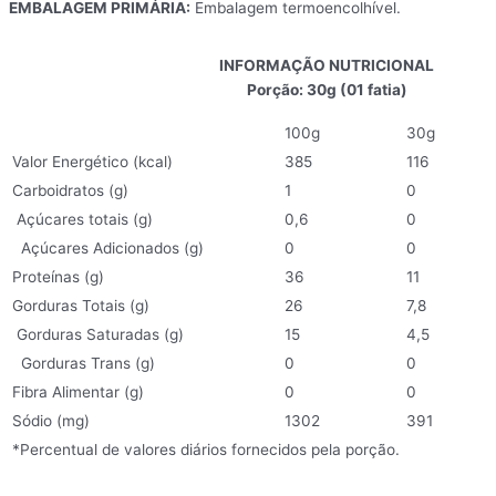
EMBALAGEM PRIMÁRIA:
Embalagem termoencolhível.
INFORMAÇÃO NUTRICIONAL
Porção: 30g (01 fatia)
100g
30g
Valor Energético (kcal)
385
116
Carboidratos (g)
1
0
Açúcares totais (g)
0,6
0
Açúcares Adicionados (g)
0
0
Proteínas (g)
36
11
Gorduras Totais (g)
26
7,8
Gorduras Saturadas (g)
15
4,5
Gorduras Trans (g)
0
0
Fibra Alimentar (g)
0
0
Sódio (mg)
1302
391
*Percentual de valores diários fornecidos pela porção.