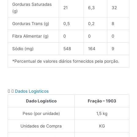
Gorduras Saturadas
21
6,3
32
(g)
Gorduras Trans (g)
0,5
0,2
8
Fibra Alimentar (g)
0
0
0
Sódio (mg)
548
164
9
*Percentual de valores diários fornecidos pela porção.
Dados Logisticos
Dado Logístico
Fração – 1903
Peso (por unidade)
1,5 kg
Unidades de Compra
KG