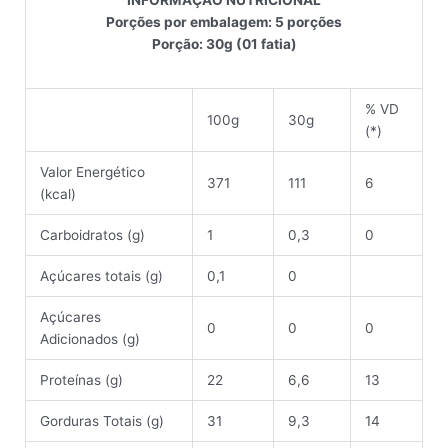
INFORMAÇÃO NUTRICIONAL
Porções por embalagem: 5 porções
Porção: 30g (01 fatia)
% VD
100g
30g
(*)
Valor Energético
371
111
6
(kcal)
Carboidratos (g)
1
0,3
0
Açúcares totais (g)
0,1
0
Açúcares
0
0
0
Adicionados (g)
Proteínas (g)
22
6,6
13
Gorduras Totais (g)
31
9,3
14