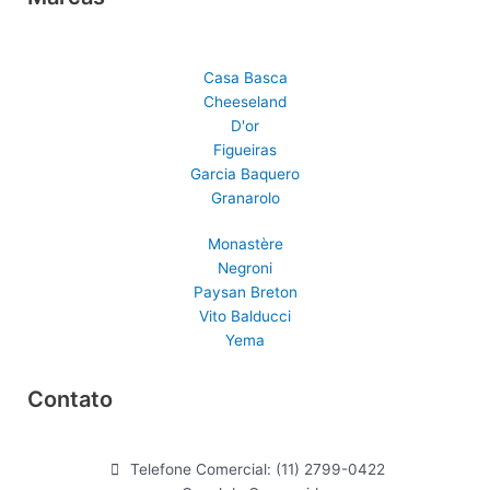
t
e
t
a
b
u
g
o
b
r
o
e
Casa Basca
a
k
Cheeseland
D'or
m
Figueiras
Garcia Baquero
Granarolo
Monastère
Negroni
Paysan Breton
Vito Balducci
Yema
Contato
Telefone Comercial: (11) 2799-0422