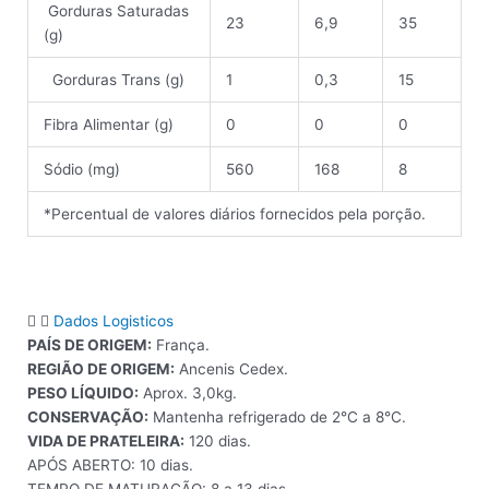
Gorduras Saturadas
23
6,9
35
(g)
Gorduras Trans (g)
1
0,3
15
Fibra Alimentar (g)
0
0
0
Sódio (mg)
560
168
8
*Percentual de valores diários fornecidos pela porção.
Dados Logisticos
PAÍS DE ORIGEM:
França.
REGIÃO DE ORIGEM:
Ancenis Cedex.
PESO LÍQUIDO:
Aprox. 3,0kg.
CONSERVAÇÃO:
Mantenha refrigerado de 2°C a 8°C.
VIDA DE PRATELEIRA:
120 dias.
APÓS ABERTO: 10 dias.