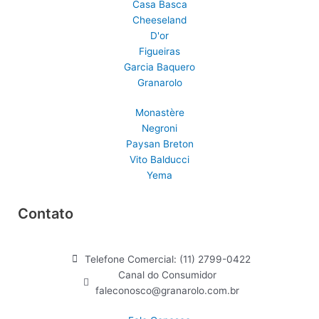
r
o
e
Casa Basca
a
k
Cheeseland
D'or
m
Figueiras
Garcia Baquero
Granarolo
Monastère
Negroni
Paysan Breton
Vito Balducci
Yema
Contato
Telefone Comercial: (11) 2799-0422
Canal do Consumidor
faleconosco@granarolo.com.br