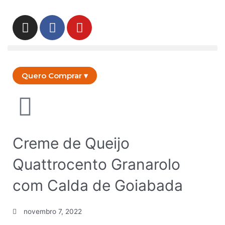
Ir
para
I
F
Y
o
n
a
o
conteúdo
s
c
u
t
e
t
a
b
u
Quero Comprar ▾
g
o
b
r
o
e
a
k
m
Creme de Queijo
Quattrocento Granarolo
com Calda de Goiabada
novembro 7, 2022