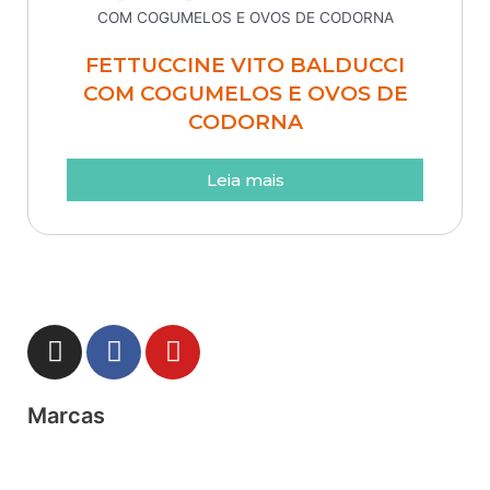
FETTUCCINE VITO BALDUCCI
COM COGUMELOS E OVOS DE
CODORNA
Leia mais
I
F
Y
n
a
o
s
c
u
Marcas
t
e
t
a
b
u
g
o
b