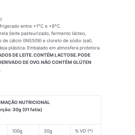
o
rigerado entre +1°C e +8°C.
la (leite pasteurizado, fermento lácteo,
 de cálcio (INS509) e cloreto de sódio (sal).
eja plástica. Embalado em atmosfera protetora.
DOS DE LEITE. CONTÉM LACTOSE. PODE
 DERIVADO DE OVO. NÃO CONTÉM GLÚTEN
.
RMAÇÃO NUTRICIONAL
rção: 30g (01 fatia)
100g
30g
% VD (*)