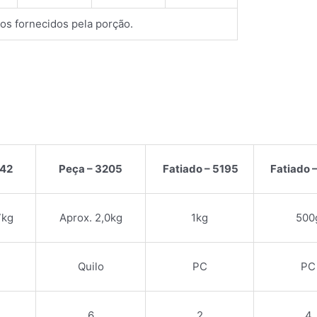
ios fornecidos pela porção.
142
Peça – 3205
Fatiado – 5195
Fatiado 
7kg
Aprox. 2,0kg
1kg
500
Quilo
PC
PC
6
2
4