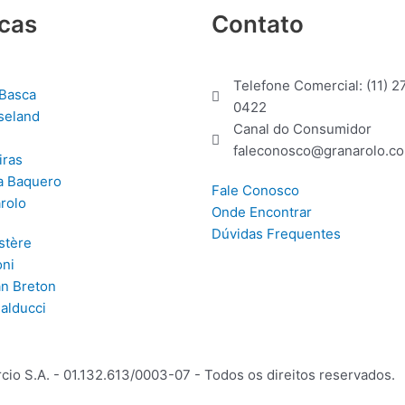
cas
Contato
Telefone Comercial: (11) 2
Basca
0422
seland
Canal do Consumidor
faleconosco@granarolo.co
iras
a Baquero
Fale Conosco
rolo
Onde Encontrar
Dúvidas Frequentes
stère
ni
n Breton
Balducci
cio S.A. - 01.132.613/0003-07 - Todos os direitos reservados.