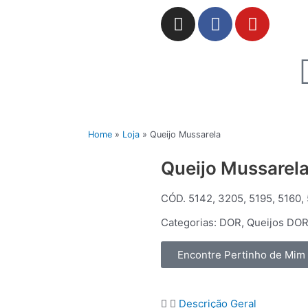
I
F
Y
n
a
o
s
c
u
t
e
t
a
b
u
g
o
b
r
o
e
a
k
Home
»
Loja
»
Queijo Mussarela
m
Queijo Mussarel
CÓD. 5142, 3205, 5195, 5160,
Categorias:
DOR
,
Queijos DO
Encontre Pertinho de Mim
Descrição Geral