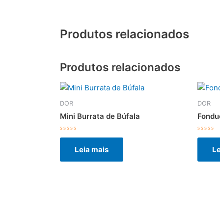
Produtos relacionados
Produtos relacionados
DOR
DOR
Mini Burrata de Búfala
Fondu
Avaliação
Avali
0
0
Leia mais
Le
de
de
5
5