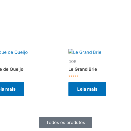
DOR
e de Queijo
Le Grand Brie
ação
Avaliação
0
ia mais
Leia mais
de
5
Todos os produtos