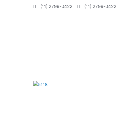
Ir
(11) 2799-0422
(11) 2799-0422
para
o
conteúdo