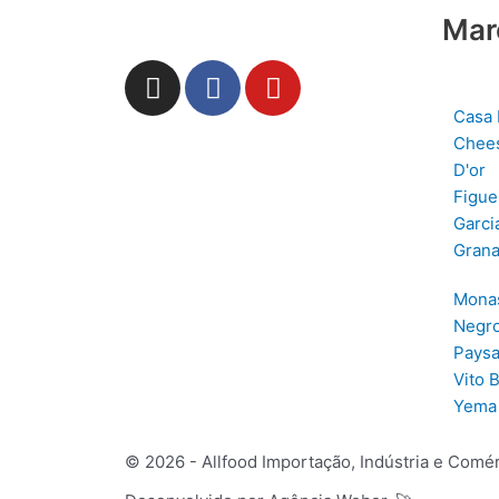
Mar
I
F
Y
n
a
o
Casa 
s
c
u
Chee
t
e
t
D'or
a
b
u
Figue
g
o
b
Garci
r
o
e
Grana
a
k
m
Mona
Negro
Paysa
Vito 
Yema
© 2026 - Allfood Importação, Indústria e Comér