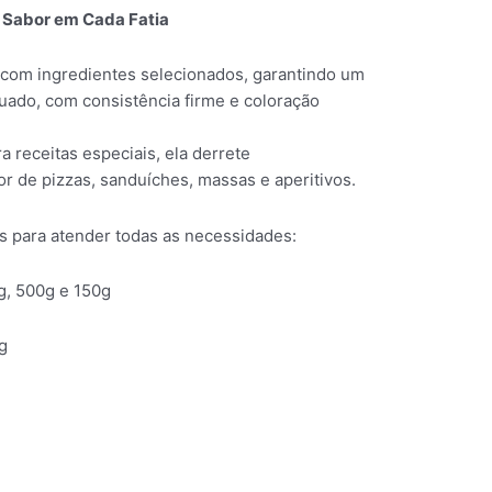
e Sabor em Cada Fatia
 com ingredientes selecionados, garantindo um
uado, com consistência firme e coloração
ra receitas especiais, ela derrete
r de pizzas, sanduíches, massas e aperitivos.
s para atender todas as necessidades:
g, 500g e 150g
g
!