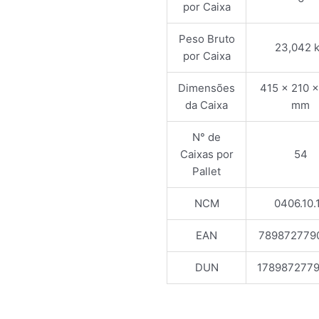
por Caixa
Peso Bruto
23,042 
por Caixa
Dimensões
415 x 210 
da Caixa
mm
N° de
Caixas por
54
Pallet
NCM
0406.10.
EAN
789872779
DUN
178987277