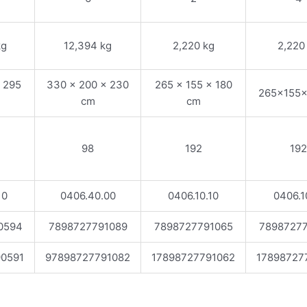
kg
12,394 kg
2,220 kg
2,220
x 295
330 x 200 x 230
265 x 155 x 180
265x155
cm
cm
98
192
192
10
0406.40.00
0406.10.10
0406.1
0594
7898727791089
7898727791065
7898727
90591
97898727791082
17898727791062
17898727