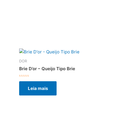
DOR
Brie D’or – Queijo Tipo Brie
Avaliação
0
Leia mais
de
5